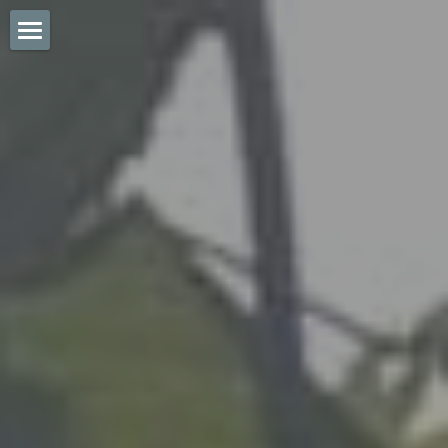
1
2
3
Photos
Paradis des Lièvres
Partenaires
Disponibilités
Contact